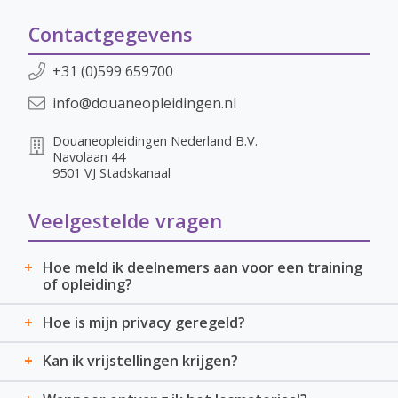
Contactgegevens
Telefoonnummer:
+31 (0)599 659700
E-mail:
info@douaneopleidingen.nl
Douaneopleidingen Nederland B.V.
Navolaan 44
9501 VJ
Stadskanaal
Veelgestelde vragen
Hoe meld ik deelnemers aan voor een training
of opleiding?
Hoe is mijn privacy geregeld?
Kan ik vrijstellingen krijgen?