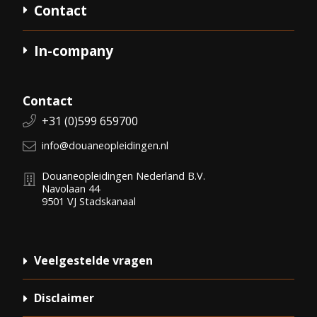
Contact
In-company
Contact
Telefoonnummer:
+31 (0)599 659700
E-mail:
info@douaneopleidingen.nl
Douaneopleidingen Nederland B.V.
Navolaan 44
9501 VJ
Stadskanaal
Veelgestelde vragen
Disclaimer