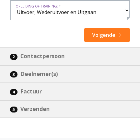
OPLEIDING OF TRAINING:
*
Volgende
Contactpersoon
2
Deelnemer(s)
3
Factuur
4
Verzenden
5