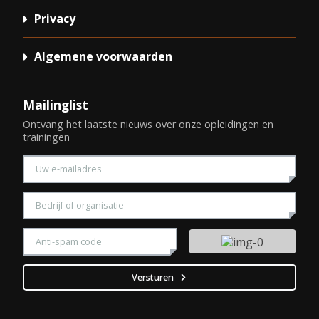
Privacy
Algemene voorwaarden
Mailinglist
Ontvang het laatste nieuws over onze opleidingen en
trainingen
Voer uw e-mailadres in
Voer uw bedrijfsnaam in
Vul a.u.b. de getoonde CAPTCHA veiligheidscode in
Versturen