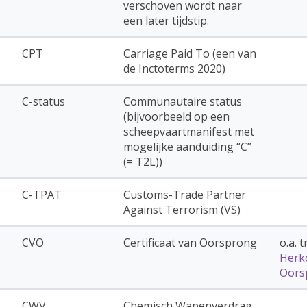
verschoven wordt naar
een later tijdstip.
CPT
Carriage Paid To (een van
de Inctoterms 2020)
C-status
Communautaire status
(bijvoorbeeld op een
scheepvaartmanifest met
mogelijke aanduiding “C”
(= T2L))
C-TPAT
Customs-Trade Partner
Against Terrorism (VS)
CVO
Certificaat van Oorsprong
o.a. 
Herk
Oors
CWV
Chemisch Wapenverdrag