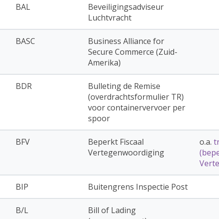
BAL
Beveiligingsadviseur
Luchtvracht
BASC
Business Alliance for
Secure Commerce (Zuid-
Amerika)
BDR
Bulleting de Remise
(overdrachtsformulier TR)
voor containervervoer per
spoor
BFV
Beperkt Fiscaal
o.a.
t
Vertegenwoordiging
(bepe
Vert
BIP
Buitengrens Inspectie Post
B/L
Bill of Lading