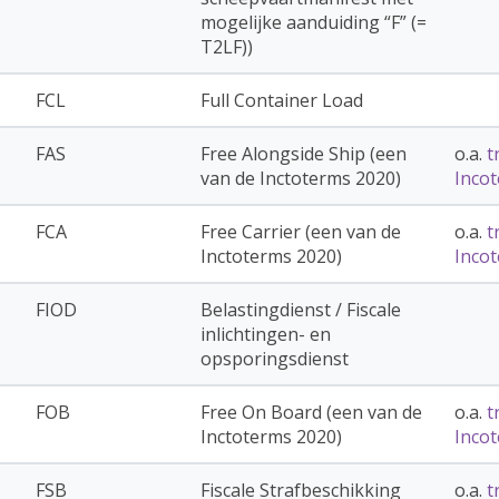
mogelijke aanduiding “F” (=
T2LF))
FCL
Full Container Load
FAS
Free Alongside Ship (een
o.a.
t
van de Inctoterms 2020)
Inco
FCA
Free Carrier (een van de
o.a.
t
Inctoterms 2020)
Inco
FIOD
Belastingdienst / Fiscale
inlichtingen- en
opsporingsdienst
FOB
Free On Board (een van de
o.a.
t
Inctoterms 2020)
Inco
FSB
Fiscale Strafbeschikking
o.a.
t