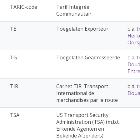
TARIC-code
Tarif Integrée
Communautair
TE
Toegelaten Exporteur
o.a.
t
Herk
Oors
TG
Toegelaten Geadresseerde
o.a.
t
Doua
Entr
TIR
Carnet TIR: Transport
o.a.
t
International de
Doua
marchandises par la route
TSA
US Transport Security
Administration (TSA) (m.b.t.
Erkende Agenten en
Bekende Afzenders)