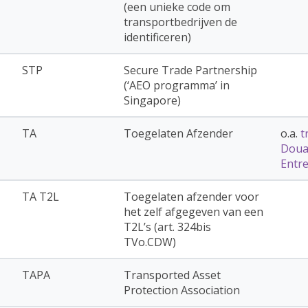
(een unieke code om
transportbedrijven de
identificeren)
STP
Secure Trade Partnership
(‘AEO programma’ in
Singapore)
TA
Toegelaten Afzender
o.a.
t
Doua
Entr
TA T2L
Toegelaten afzender voor
het zelf afgegeven van een
T2L’s (art. 324bis
TVo.CDW)
TAPA
Transported Asset
Protection Association