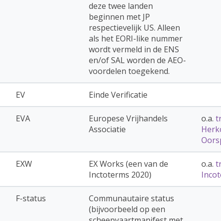
deze twee landen
beginnen met JP
respectievelijk US. Alleen
als het EORI-like nummer
wordt vermeld in de ENS
en/of SAL worden de AEO-
voordelen toegekend.
EV
Einde Verificatie
EVA
Europese Vrijhandels
o.a.
t
Associatie
Herk
Oors
EXW
EX Works (een van de
o.a.
t
Inctoterms 2020)
Inco
F-status
Communautaire status
(bijvoorbeeld op een
scheepvaartmanifest met