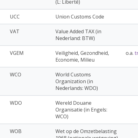
(L: Liberté)
UCC
Union Customs Code
VAT
Value Added TAX (in
Nederland: BTW)
VGEM
Veiligheid, Gezondheid,
o.a.
t
Economie, Milieu
WCO
World Customs
Organization (in
Nederlands: WDO)
WDO
Wereld Douane
Organisatie (in Engels:
WCO)
WOB
Wet op de Omzetbelasting
1968 (nationale wetgeving)