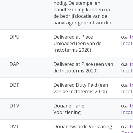
nodig. De stempel en
handtekening kunnen op
de bedrijfslocatie van de
aanvrager geprint worden.
DPU
Delivered at Place
o.a.
t
Unloaded (een van de
Inco
Inctoterms 2020)
DAP
Delivered at Place (een van
o.a.
t
de Inctoterms 2020)
Inco
DDP
Delivered Duty Paid (een
o.a.
t
van de Inctoterms 2020)
Inco
DTV
Douane Tarief
o.a.
t
Voorziening
Inco
DV1
Douanewaarde Verklaring
o.a.
t
Doua