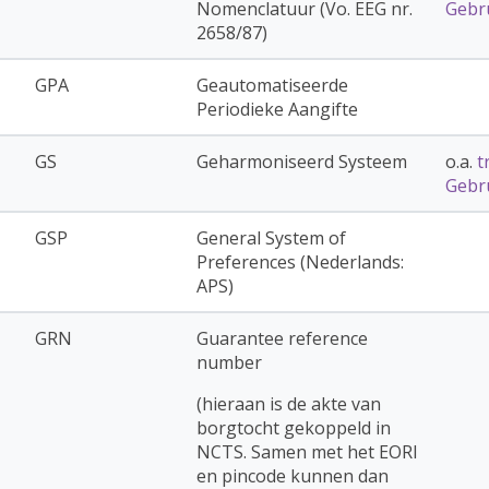
Nomenclatuur (Vo. EEG nr.
Gebru
2658/87)
GPA
Geautomatiseerde
Periodieke Aangifte
GS
Geharmoniseerd Systeem
o.a.
t
Gebru
GSP
General System of
Preferences (Nederlands:
APS)
GRN
Guarantee reference
number
(hieraan is de akte van
borgtocht gekoppeld in
NCTS. Samen met het EORI
en pincode kunnen dan