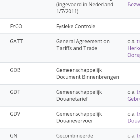
(ingevoerd in Nederland
Bezw
1/7/2011)
FYCO
Fysieke Controle
GATT
General Agreement on
o.a.
t
Tariffs and Trade
Herk
Oors
GDB
Gemeenschappelijk
Document Binnenbrengen
GDT
Gemeenschappelijk
o.a.
t
Douanetarief
Gebru
GDV
Gemeenschappelijk
o.a.
t
Douanevervoer
Doua
GN
Gecombineerde
o.a.
t