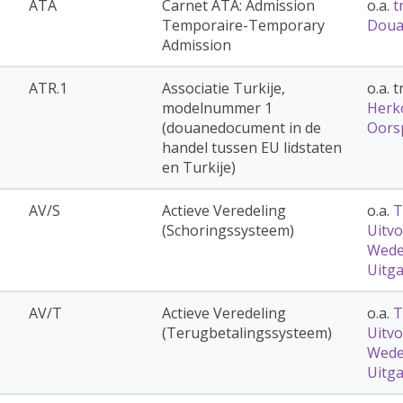
ATA
Carnet ATA: Admission
o.a.
t
Temporaire-Temporary
Doua
Admission
ATR.1
Associatie Turkije,
o.a. 
modelnummer 1
Herk
(douanedocument in de
Oors
handel tussen EU lidstaten
en Turkije)
AV/S
Actieve Veredeling
o.a.
T
(Schoringssysteem)
Uitvo
Wede
Uitg
AV/T
Actieve Veredeling
o.a.
T
(Terugbetalingssysteem)
Uitvo
Wede
Uitg