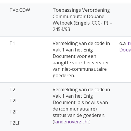
TVo.CDW
Toepassings Verordening
Communautair Douane
Wetboek (Engels: CCC-IP) –
2454/93
T1
Vermelding van de code in
o.a.
t
Vak 1 van het Enig
Doua
Document voor een
aangifte voor het vervoer
van niet-communautaire
goederen.
T2
Vermelding van de code in
Vak 1 van het Enig
T2L
Document als bewijs van
de (communautaire)
T2F
status van de goederen.
(
landenoverzicht
)
T2LF