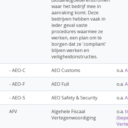
waar het bedrijf mee in
aanraking komt. Deze
bedrijven hebben vaak in
ieder geval vaste
procedures waarmee ze
werken, een plan om te
borgen dat ze 'compliant'
blijven werken en
veiligheidsinstructies.
- AEO-C
AEO Customs
o.a.
A
- AEO-F
AEO Full
o.a.
A
- AEO-S
AEO Safety & Security
o.a.
A
AFV
Algehele Fiscaal
o.a.
t
Vertegenwoordiging
(bepe
Vert