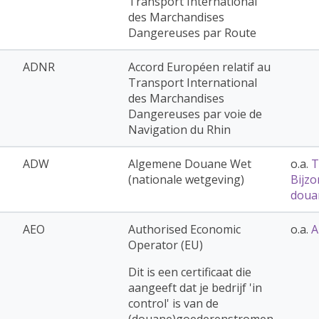
Transport International
des Marchandises
Dangereuses par Route
ADNR
Accord Européen relatif au
Transport International
des Marchandises
Dangereuses par voie de
Navigation du Rhin
ADW
Algemene Douane Wet
o.a.
T
(nationale wetgeving)
Bijz
doua
AEO
Authorised Economic
o.a.
A
Operator (EU)
Dit is een certificaat die
aangeeft dat je bedrijf 'in
control' is van de
(douane)goederenstromen