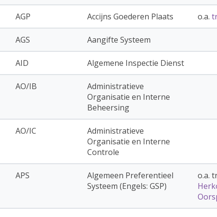
AGP
Accijns Goederen Plaats
o.a.
t
AGS
Aangifte Systeem
AID
Algemene Inspectie Dienst
AO/IB
Administratieve
Organisatie en Interne
Beheersing
AO/IC
Administratieve
Organisatie en Interne
Controle
APS
Algemeen Preferentieel
o.a. 
Systeem (Engels: GSP)
Herk
Oors