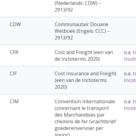
(Nederlands: CDW) –
2913/92
CDW
Communautair Douane
Wetboek (Engels: CCC) –
2913/92
CFR
Cost and Freight (een van
o.a.
t
de Inctoterms 2020)
Inco
CIF
Cost Insurance and Freight
o.a.
t
(een van de Inctoterms
Inco
2020)
CIM
Convention Internationale
o.a.
t
concernant le transport
Inco
des Marchandises par
chemins de fer (vrachtbrief
goederenvervoer per
spoor)