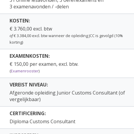
31 online lesavonden, 3 oefenexamens èn
Douanevervoer - Gebruikstarief DTV - VGEM
3 examenavonden / -delen
- Strategische goederen
Blok 2
: In het vrije verkeer brengen -
KOSTEN:
Vrijstelling + Terugkerende Goederen -
€ 3.760,00 excl. btw
Douaneschuld en terugbetaling -
of
€ 3.384,00 excl. btw wanneer de opleiding JCC is gevolgd (10%
Omzetbelasting - Accijns - Bijzondere
korting)
regelingen Algemeen - Douane-entrepot
- Actieve Veredeling - Tijdelijke Invoer en
EXAMENKOSTEN:
Bijzondere Bestemmingen - Uitvoer, uitgaan,
wederuitvoer + Passieve veredeling
€ 150,00 per examen, excl. btw.
(
Examenrooster
)
Blok 3
: Douanewaarde + Incoterms - Indeling
- Herkomst en oorsprong - Landbouw -
VEREIST NIVEAU:
Bezwaar, beroep en strafbepalingen
Afgeronde opleiding Junior Customs Consultant (of
De modules van deze (online)opleiding zijn
vergelijkbaar)
ook apart te volgen, waardoor er ook gekozen kan
worden om slechts één of enkele modules te
CERTIFICERING:
volgen.
Diploma Customs Consultant
Let op:
omdat diverse modules van de online