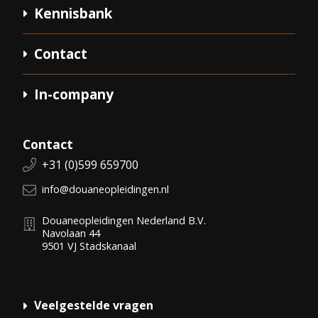
Kennisbank
Contact
In-company
Contact
Telefoonnummer:
+31 (0)599 659700
E-mail:
info@douaneopleidingen.nl
Douaneopleidingen Nederland B.V.
Navolaan 44
9501 VJ
Stadskanaal
Veelgestelde vragen