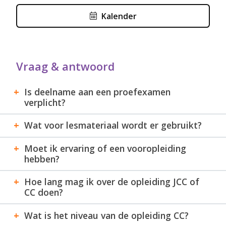
resultaat van de eindtoets minimaal 5½ is,
Kalender
ontvangt u een
Certificaat
van de betreffende
module.
Als alle modules binnen 3 jaren gevolgd en
getoetst zijn, kunnen de certificaten worden
Vraag & antwoord
ingeruild voor het
diploma Customs Consultant
van Douaneopleidingen Nederland.
Is deelname aan een proefexamen
verplicht?
Onderwerpen
Onderwerpen die tijdens deze opleiding behandeld
Wat voor lesmateriaal wordt er gebruikt?
worden:
Moet ik ervaring of een vooropleiding
MODULE
STARTDATUM
hebben?
Accijns Algemeen
16 september 2026
Hoe lang mag ik over de opleiding JCC of
AEO
1 oktober 2026
CC doen?
Bezwaar en Beroep
2 december 2026
Wat is het niveau van de opleiding CC?
Bijzondere
16 september 2026