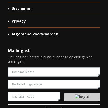
Disclaimer
Privacy
Algemene voorwaarden
Mailinglist
Ontvang het laatste nieuws over onze opleidingen en
trainingen
Voer uw e-mailadres in
Voer uw bedrijfsnaam in
Vul a.u.b. de getoonde CAPTCHA veiligheidscode in