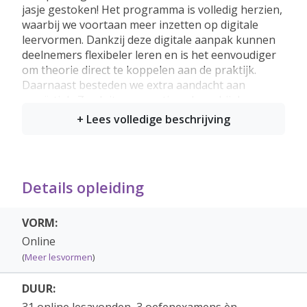
jasje gestoken! Het programma is volledig herzien,
waarbij we voortaan meer inzetten op digitale
leervormen. Dankzij deze digitale aanpak kunnen
deelnemers flexibeler leren en is het eenvoudiger
om theorie direct te koppelen aan de praktijk.
Daarnaast besteden we extra aandacht aan
casuïstiek. Zo sluiten we optimaal aan bij de
hedendaagse ontwikkelingen binnen het
vakgebied.
Tijdens de online opleiding wordt gewerkt in
modules, die samengevoegd zijn in 3 blokken.
Details opleiding
Omdat het omgaan met douanewetboeken een
belangrijke plaats in de opleiding inneemt start u
altijd met een les "Omgaan met
VORM:
douanewetboeken".
Online
Blok 1
: Introductie, geschiedenis en
(
Meer lesvormen
)
organisatie - Wetgeving en formele
bepalingen - AEO - Binnenbrengen en
DUUR:
bestemmingen - Douaneaangifte -