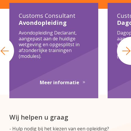
Customs Consultant
Cust
Avondopleiding
Dago
Avondopleiding Declarant,
Dagopl
aangepast aan de huidige
aange
wetgeving en opgesplitst in
wetgev
afzonderlijke trainingen
afzond
Vorige
(modules).
(modul
over Customs Consul
Meer informatie
Wij helpen u graag
Hulp nodig bij het kiezen van een opleiding?