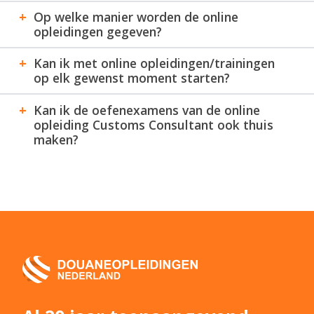
douaneregelingen
Op welke manier worden de online
Binnenbrengen
1 oktober 2026
opleidingen gegeven?
BTW en Fiscaal
10 september 2026
Kan ik met online opleidingen/trainingen
Vertegenwoordiging
op elk gewenst moment starten?
Douaneaangifte
28 oktober 2026
Douaneschuld +
10 september 2026
Kan ik de oefenexamens van de online
Terugbetaling
opleiding Customs Consultant ook thuis
maken?
Douanevervoer
29 oktober 2026
Douanewaarde
4 november 2026
DTV
29 oktober 2026
Gebruikstarief
18 november 2026
Herkomst en Oorsprong
19 november 2026
Incoterms
4 november 2026
Landbouwgoederen
2 december 2026
Omgaan met
30 september 2026