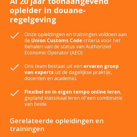
Al 20 jaar toonaangevend
douanewetboeken
opleider in douane­
Uitvoer, Wederuitvoer
7 oktober 2026
regelgeving
en Uitgaan
VGEM
11 november 2026
Onze opleidingen en trainingen voldoen aan
Vrij verkeer
9 september 2026
de
Union Customs Code
criteria voor het
behalen van de status van Authorized
Economic Operator (AEO)
Ons team bestaat uit een
ervaren groep
van experts
uit de dagelijkse praktijk,
docenten en academici.
Flexibel en in eigen tempo online leren
,
gepland klassikaal leren of een combinatie
van beide.
Gerelateerde opleidingen en
trainingen