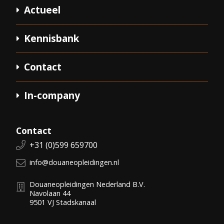
Actueel
Kennisbank
Contact
In-company
Contact
Telefoonnummer:
+31 (0)599 659700
E-mail:
info@douaneopleidingen.nl
Douaneopleidingen Nederland B.V.
Navolaan 44
9501 VJ
Stadskanaal