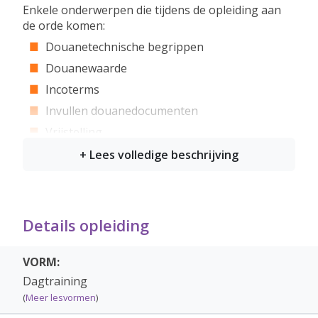
Enkele onderwerpen die tijdens de opleiding aan
de orde komen:
Douanetechnische begrippen
Douanewaarde
Incoterms
Invullen douanedocumenten
Vrijstelling
Bezwaar en Beroep
(Elektronisch) doen van een aangifte met het
nieuwe aangiftesysteem DMS
Douanevervoer
Details opleiding
Herkomst en Oorsprong
Tariferen / Heffingen
VORM:
Dagtraining
Voor wie?
(
Meer lesvormen
)
De opleiding Junior Customs Consultant is