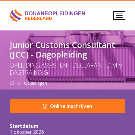
Junior Customs Consultant
(JCC) - Dagopleiding
OPLEIDING ASSISTENT-DECLARANT D.M.V.
DAGTRAINING
Home
Junior Customs Consultant
Dagopleiding
Opleidingen
Details opleiding in het kort
Online inschrijven
Startdatum
1 oktober 2026